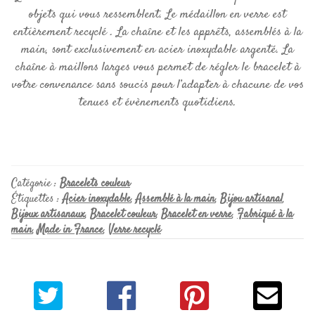
objets qui vous ressemblent. Le médaillon en verre est
entièrement recyclé . La chaîne et les apprêts, assemblés à la
main, sont exclusivement en acier inoxydable argenté. La
chaîne à maillons larges vous permet de régler le bracelet à
votre convenance sans soucis pour l’adapter à chacune de vos
tenues et évènements quotidiens.
Catégorie :
Bracelets couleur
Étiquettes :
Acier inoxydable
,
Assemblé à la main
,
Bijou artisanal
,
Bijoux artisanaux
,
Bracelet couleur
,
Bracelet en verre
,
Fabriqué à la
main
,
Made in France
,
Verre recyclé