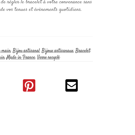
de régler le bracelet à votre convenance sans
 de vos tenues et évènements quotidiens.
a main
,
Bijou artisanal
,
Bijoux artisanaux
,
Bracelet
ain
,
Made in France
,
Verre recyclé