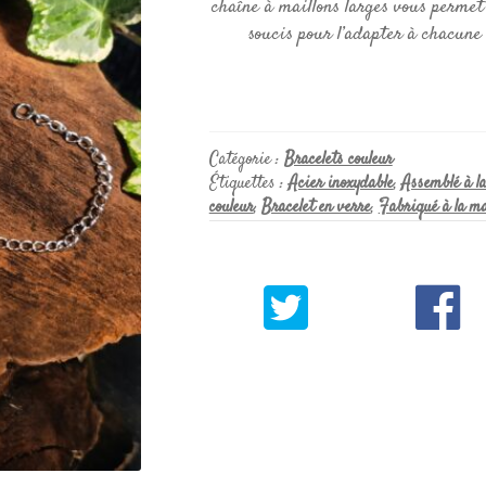
chaîne à maillons larges vous permet 
soucis pour l’adapter à chacune
Catégorie :
Bracelets couleur
Étiquettes :
Acier inoxydable
,
Assemblé à l
couleur
,
Bracelet en verre
,
Fabriqué à la m