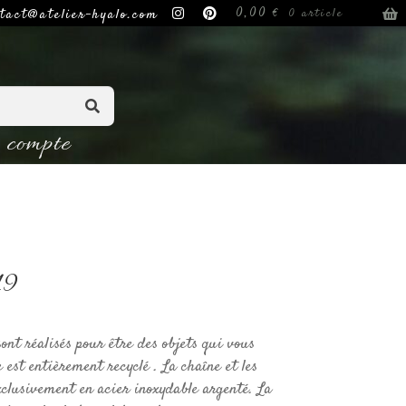
0,00
€
tact@atelier-hyalo.com
0 article
compte
19
sont réalisés pour être des objets qui vous
 est entièrement recyclé . La chaîne et les
xclusivement en acier inoxydable argenté. La