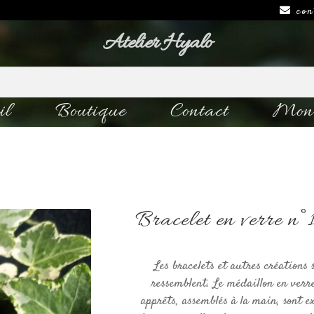
con
Atelier Hyalo
il
Boutique
Contact
Mon 
Bracelet en verre n°
Les bracelets et autres créations 
ressemblent. Le médaillon en verre
apprêts, assemblés à la main, sont e