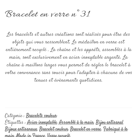
Bracelet en verre n°31
Les bracelets et autres créations sont réalisés pour être des
objets qui vous ressemblent. Le médaillon en verre est
entièrement recyclé . La chaîne et les apprêts, assemblés à la
main, sont exclusivement en acier inoxydable argenté. La
chaîne à maillons larges vous permet de régler le bracelet à
votre convenance sans soucis pour l’adapter à chacune de vos
tenues et évènements quotidiens.
Catégorie :
Bracelets couleur
Étiquettes :
Acier inoxydable
,
Assemblé à la main
,
Bijou artisanal
,
Bijoux artisanaux
,
Bracelet couleur
,
Bracelet en verre
,
Fabriqué à la
main
,
Made in France
,
Verre recyclé