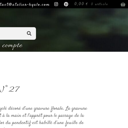
0,00
€
tact@atelier-hyalo.com
0 article
compte
 N°27
clé décoré d’une gravure florale. La gravure
 à la main et l’apprêt pour le passage de la
os du pendentif est habillé d’une feuille de