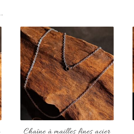
i…
r
Chaîne à mailles fines acier