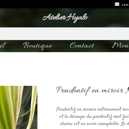
con
Atelier Hyalo
il
Boutique
Contact
Mon 
Pendentif en miroir
Pendentif en miroir entièrement recy
et la découpe du pendentif sont fait
chaîne est en acier inoxydable. Le d