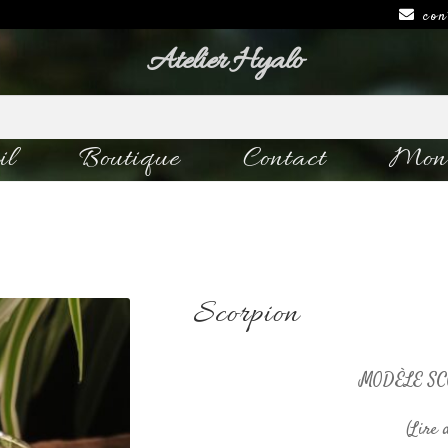
con
Atelier Hyalo
il
Boutique
Contact
Mon 
Scorpion
MODÈLE SC
(Lire 