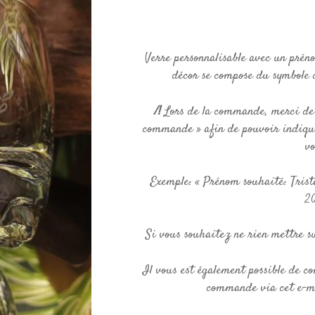
Verre personnalisable avec un préno
décor se compose du symbole d
/!
Lors de la commande, merci de c
commande » afin de pouvoir indique
vo
Exemple: « Prénom souhaité: Trista
20
Si vous souhaitez ne rien mettre s
Il vous est également possible de 
commande via cet e-ma