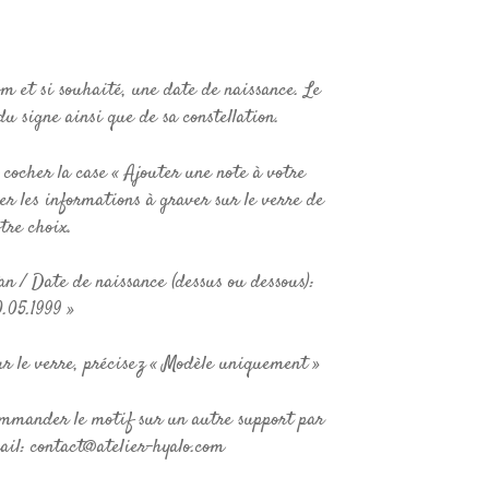
m et si souhaité, une date de naissance. Le
u signe ainsi que de sa constellation.
ocher la case « Ajouter une note à votre
r les informations à graver sur le verre de
tre choix.
n / Date de naissance (dessus ou dessous):
.05.1999 »
ur le verre, précisez « Modèle uniquement »
commander le motif sur un autre support par
il: contact@atelier-hyalo.com