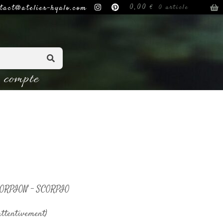
0,00
€
tact@atelier-hyalo.com
0 article
compte
ORPION – SCORPIO
attentivement)